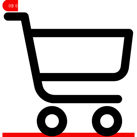
0
฿
0