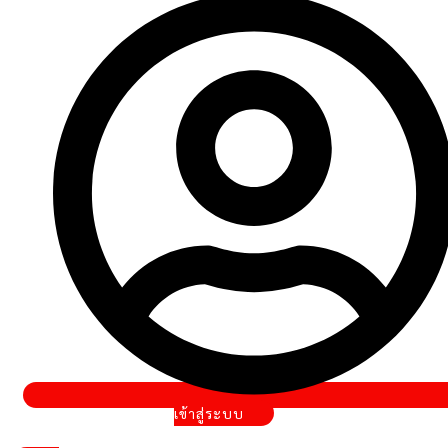
เข้าสู่ระบบ