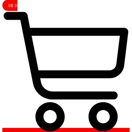
0
฿
0