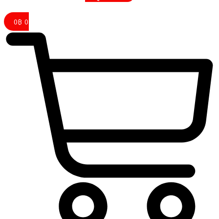
0
฿
0