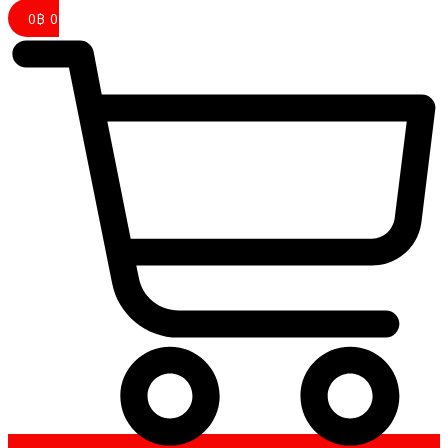
0
฿
0