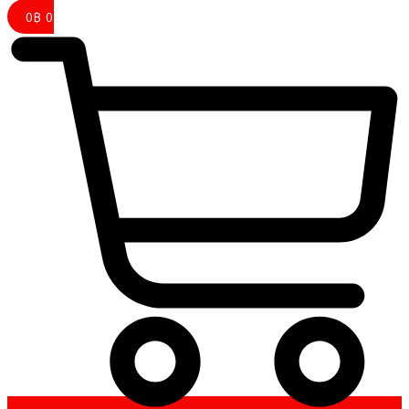
0
฿
0