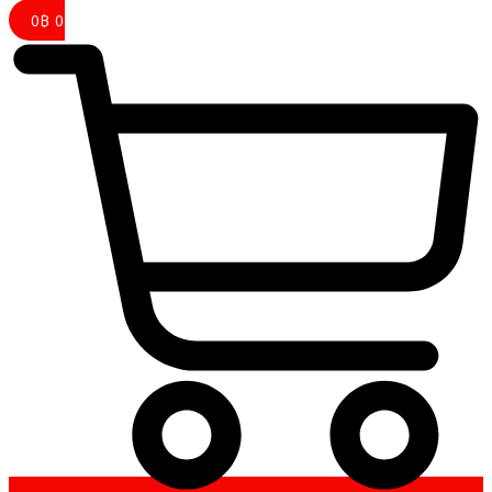
0
฿
0