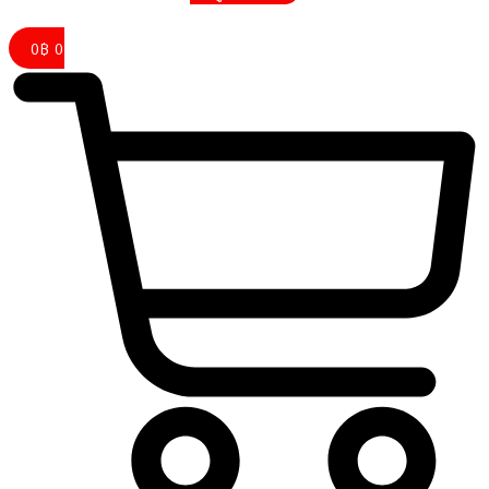
0
฿
0