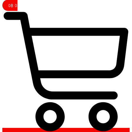
0
฿
0