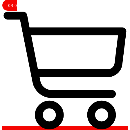
0
฿
0