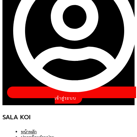
อุปกรณ์
ENU
OGGLE
บทความ
ติดต่อ
รา
งื่อนไข
เข้าสู่ระบบ
SALA KOI
หน้าหลัก