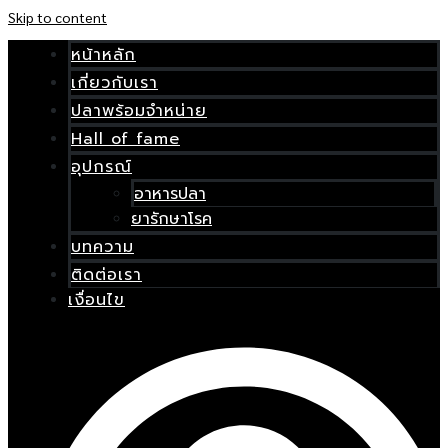
Skip to content
หน้าหลัก
เกี่ยวกับเรา
ปลาพร้อมจำหน่าย
Hall of fame
น้า
หลัก
อุปกรณ์
อาหารปลา
กี่ยว
ยารักษาโรค
ับ
บทความ
รา
ติดต่อเรา
ปลา
เงื่อนไข
พร้อม
จำหน่าย
all
of
fame