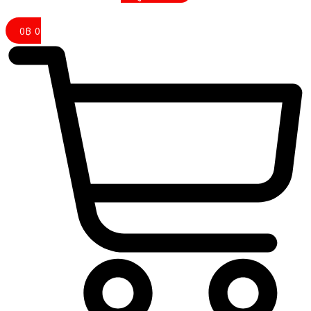
0
฿
0