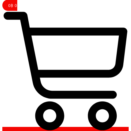
0
฿
0