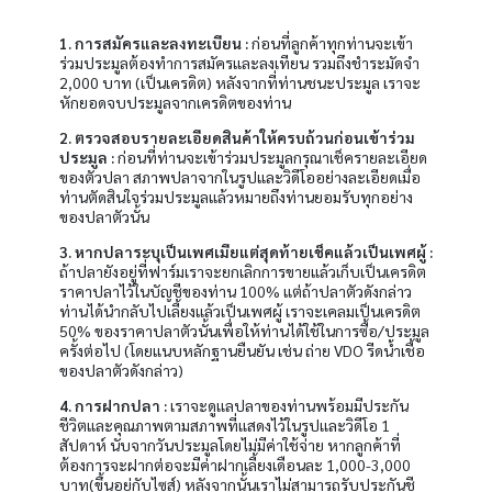
1. การสมัครและลงทะเบียน :
ก่อนที่ลูกค้าทุกท่านจะเข้า
ร่วมประมูลต้องทำการสมัครและลงเทียน รวมถึงชำระมัดจำ
2,000 บาท (เป็นเครดิต) หลังจากที่ท่านชนะประมูล เราจะ
หักยอดจบประมูลจากเครดิตของท่าน
2. ตรวจสอบรายละเอียดสินค้าให้ครบถ้วนก่อนเข้าร่วม
ประมูล :
ก่อนที่ท่านจะเข้าร่วมประมูลกรุณาเช็ครายละเอียด
ของตัวปลา สภาพปลาจากในรูปและวิดีโออย่างละเอียดเมื่อ
ท่านตัดสินใจร่วมประมูลแล้วหมายถึงท่านยอมรับทุกอย่าง
ของปลาตัวนั้น
3. หากปลาระบุเป็นเพศเมียแต่สุดท้ายเช็คแล้วเป็นเพศผู้ :
ถ้าปลายังอยู่ที่ฟาร์มเราจะยกเลิกการขายแล้วเก็บเป็นเครดิต
ราคาปลาไว้ในบัญชีของท่าน 100% แต่ถ้าปลาตัวดังกล่าว
ท่านได้นำกลับไปเลี้ยงแล้วเป็นเพศผู้ เราจะเคลมเป็นเครดิต
50% ของราคาปลาตัวนั้นเพื่อให้ท่านได้ใช้ในการซื้อ/ประมูล
ครั้งต่อไป (โดยแนบหลักฐานยืนยัน เช่น ถ่าย VDO รีดน้ำเชื้อ
ของปลาตัวดังกล่าว)
4. การฝากปลา :
เราจะดูเเลปลาของท่านพร้อมมีประกัน
ชีวิตและคุณภาพตามสภาพที่เเสดงไว้ในรูปเเละวิดีโอ 1
สัปดาห์ นับจากวันประมูลโดยไม่มีค่าใช้จ่าย หากลูกค้าที่
ต้องการจะฝากต่อจะมีค่าฝากเลี้ยงเดือนละ 1,000-3,000
บาท(ขึ้นอยู่กับไซส์) หลังจากนั้นเราไม่สามารถรับประกันชี