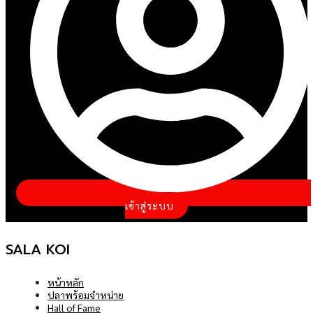
ม
รา
ข
เข้าสู่ระบบ
ัก
SALA KOI
ับ
หน้าหลัก
ปลาพร้อมจำหน่าย
Hall of Fame