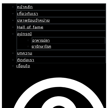
Skip
เมนู
E
to
หน้าหลัก
content
เกี่ยวกับเรา
E
ปลาพร้อมจำหน่าย
Hall of fame
อุปกรณ์
ก
อาหารปลา
บเรา
ยารักษาโรค
บทความ
้อม
ติดต่อเรา
ย
เงื่อนไข
f
์