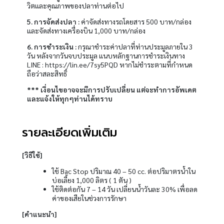
วิตเเละคุณภาพของปลาท่านต่อไป
5. การจัดส่งปลา :
ค่าจัดส่งทางรถโดยสาร 500 บาท/กล่อง
เเละจัดส่งทางเครื่องบิน 1,000 บาท/กล่อง
6. การชำระเงิน :
กรุณาชำระค่าปลาที่ท่านประมูลภายใน 3
วัน หลังจากวันจบประมูล เเนบหลักฐานการชำระเงินทาง
LINE : https://lin.ee/7sy5PQD หากไม่ชำระตามที่กำหนด
ถือว่าสละสิทธิ์
*** เงื่อนไขอาจจะมีการปรับเปลี่ยน แต่จะทำการอัพเดต
และแจ้งให้ทุกๆท่านได้ทราบ
รายละเอียดเพิ่มเติม
[วิธีใช้]
ใช้ Bac Stop ปริมาณ 40 – 50 cc. ต่อปริมาตรน้ำใน
บ่อเลี้ยง 1,000 ลิตร ( 1 ตัน )
ใช้ติดต่อกัน 7 – 14 วัน เปลี่ยนน้ำวันละ 30% เพื่อลด
ค่าของเสียในช่วงการรักษา
[คำแนะนำ]