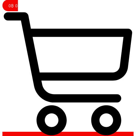
0
฿
0