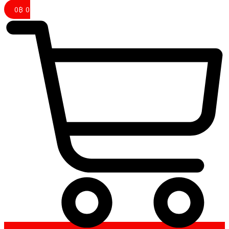
0
฿
0