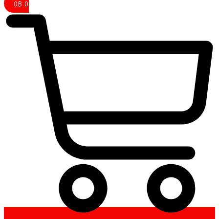
0
฿
0