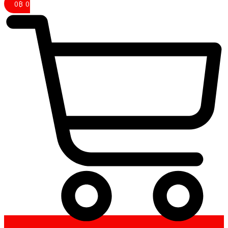
0
฿
0