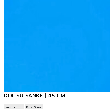
DOITSU SANKE | 45 CM
Variety:
Doitsu Sanke