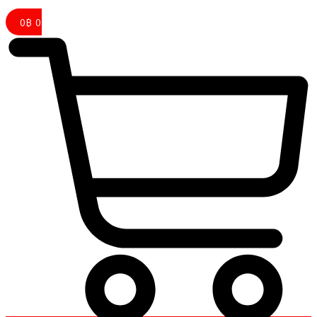
0
฿
0