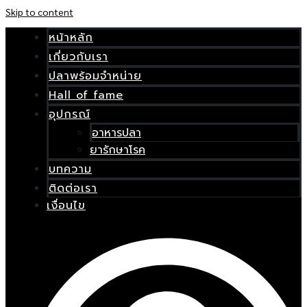
Skip to content
หน้าหลัก
เกี่ยวกับเรา
ปลาพร้อมจำหน่าย
Hall of fame
น้า
หลัก
อุปกรณ์
อาหารปลา
กี่ยว
ยารักษาโรค
ับ
บทความ
รา
ติดต่อเรา
ปลา
เงื่อนไข
พร้อม
จำหน่าย
all
of
fame