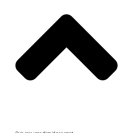
Quis cras urna diam id nec amet