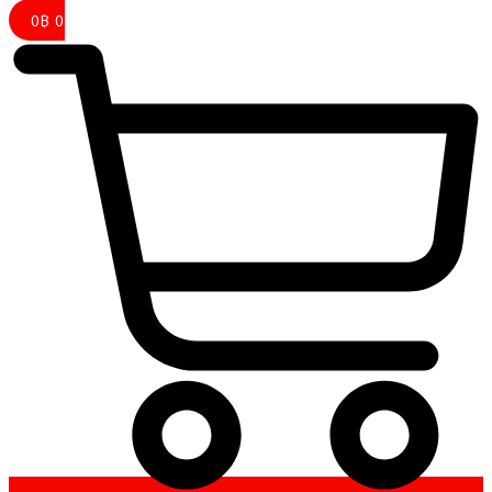
0
฿
0