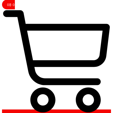
0
฿
0