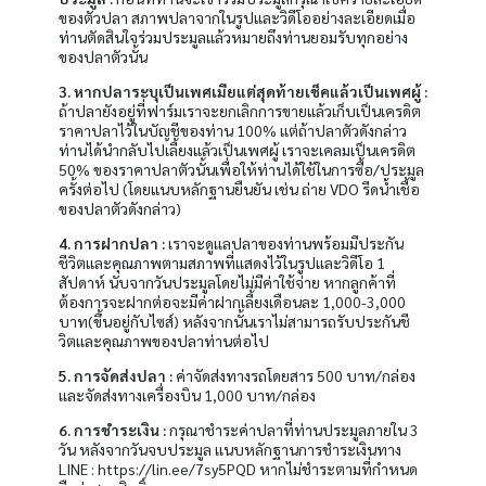
ของตัวปลา สภาพปลาจากในรูปและวิดีโออย่างละเอียดเมื่อ
ท่านตัดสินใจร่วมประมูลแล้วหมายถึงท่านยอมรับทุกอย่าง
ของปลาตัวนั้น
3. หากปลาระบุเป็นเพศเมียแต่สุดท้ายเช็คแล้วเป็นเพศผู้ :
ถ้าปลายังอยู่ที่ฟาร์มเราจะยกเลิกการขายแล้วเก็บเป็นเครดิต
ราคาปลาไว้ในบัญชีของท่าน 100% แต่ถ้าปลาตัวดังกล่าว
ท่านได้นำกลับไปเลี้ยงแล้วเป็นเพศผู้ เราจะเคลมเป็นเครดิต
50% ของราคาปลาตัวนั้นเพื่อให้ท่านได้ใช้ในการซื้อ/ประมูล
ครั้งต่อไป (โดยแนบหลักฐานยืนยัน เช่น ถ่าย VDO รีดน้ำเชื้อ
ของปลาตัวดังกล่าว)
4. การฝากปลา :
เราจะดูเเลปลาของท่านพร้อมมีประกัน
ชีวิตและคุณภาพตามสภาพที่เเสดงไว้ในรูปเเละวิดีโอ 1
สัปดาห์ นับจากวันประมูลโดยไม่มีค่าใช้จ่าย หากลูกค้าที่
ต้องการจะฝากต่อจะมีค่าฝากเลี้ยงเดือนละ 1,000-3,000
บาท(ขึ้นอยู่กับไซส์) หลังจากนั้นเราไม่สามารถรับประกันชี
วิตเเละคุณภาพของปลาท่านต่อไป
5. การจัดส่งปลา :
ค่าจัดส่งทางรถโดยสาร 500 บาท/กล่อง
เเละจัดส่งทางเครื่องบิน 1,000 บาท/กล่อง
6. การชำระเงิน :
กรุณาชำระค่าปลาที่ท่านประมูลภายใน 3
วัน หลังจากวันจบประมูล เเนบหลักฐานการชำระเงินทาง
LINE : https://lin.ee/7sy5PQD หากไม่ชำระตามที่กำหนด