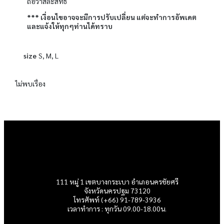
ถือว่าสละสิทธิ์
*** เงื่อนไขอาจจะมีการปรับเปลี่ยน แต่จะทำการอัพเดต
และแจ้งให้ทุกๆท่านได้ทราบ
size
S, M, L
ไม่พบเรื่อง
111 หมู่ 1 เขตบางกระเบา อำเภอนครชัยศรี
จังหวัดนครปฐม 73120
โทรศัพท์ (+66) 91-789-3936
เวลาทำการ : ทุกวัน 09.00-18.00น.