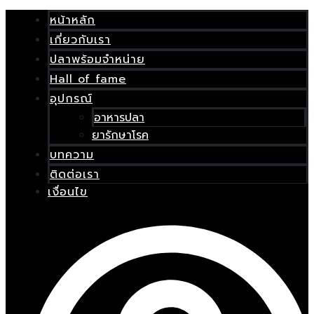
ENU
Skip
เมนู
จำนวน
OGGLE
to
Saki
หน้าหลัก
content
Hikari
เกี่ยวกับเรา
R
E
Multi
ปลาพร้อมจำหน่าย
Season
Hall of fame
15
Kg
อุปกรณ์
น้า
เม็ด
หลัก
อาหารปลา
ลอย
ชิ้น
ยารักษาโรค
กี่ยว
บทความ
ับ
ติดต่อเรา
รา
เงื่อนไข
ปลา
พร้อม
จำหน่าย
all
of
fame