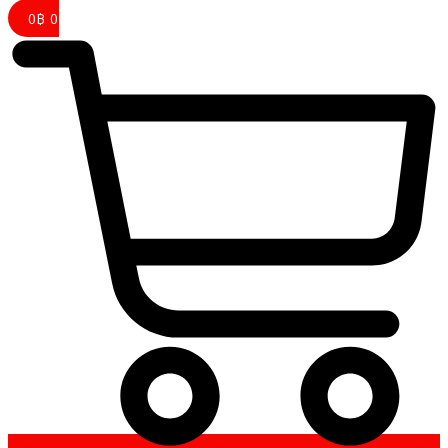
0
฿
0