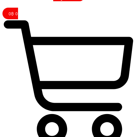
0
฿
0