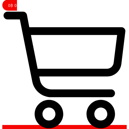
0
฿
0