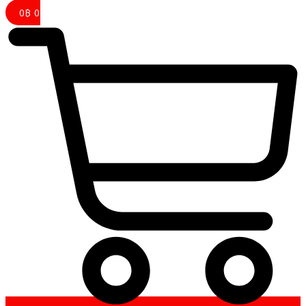
0
฿
0