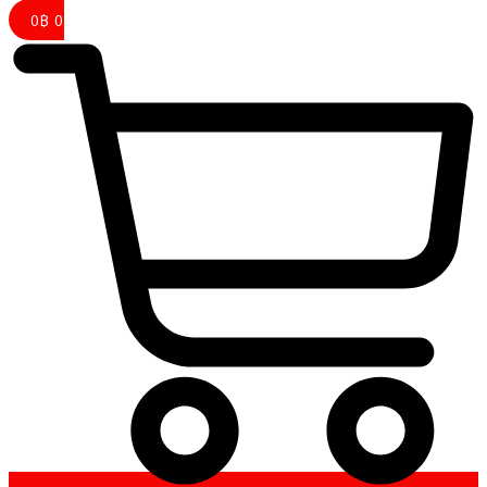
0
฿
0